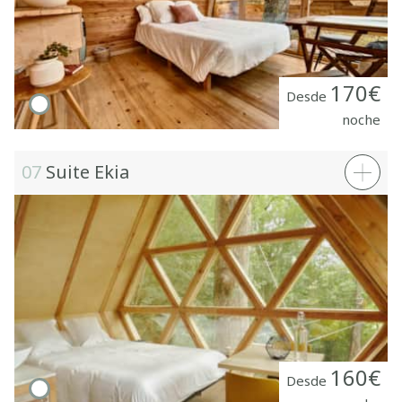
170€
Desde
noche
07
Suite Ekia
160€
Desde