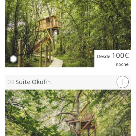
100€
Desde
noche
03
Suite Okolin