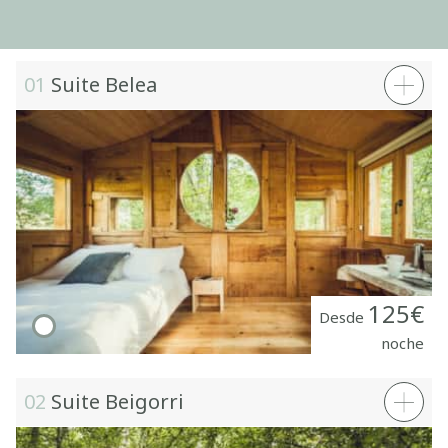
SERVICIOS
ENTORNO
01
Suite Belea
REGALA BASOA SUITES
PREGUNTAS FRECUENTES
CONTACTO
LOCALIZACIÓN
Cas
Eus
Eng
125€
Desde
noche
02
Suite Beigorri