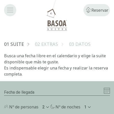
INICIO
Reservar
LAS SUITES
RESERVA UNA SUITE
01 Suite Belea
desde
la noche
100€
02 Suite Beigorri
01 SUITE
02 EXTRAS
03 DATOS
Fecha de llegada
03 Suite Okolin
Busca una fecha libre en el calendario y elige la suite
04 Suite Bedats
disponible que más te guste.
Es indispensable elegir una fecha y realizar la reserva
05 Suite Mirua
completa.
RESERVAR
06 Suite Triku
Fecha de llegada
07 Suite Ekia
RESERVAR
Nº de personas
Nº de noches