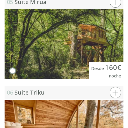
05
Suite Mirua
160€
Desde
noche
06
Suite Triku